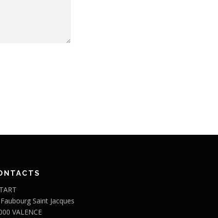
ONTACTS
TART
 Faubourg Saint Jacques
000 VALENCE