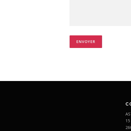
C
AS
15
26